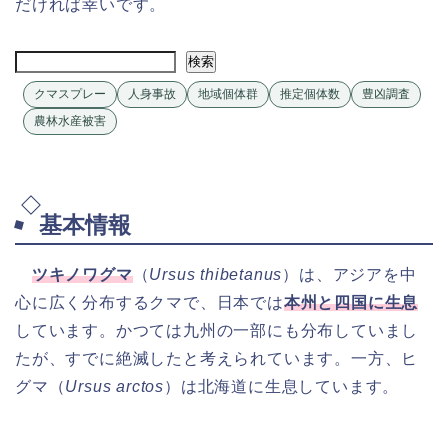
だければ幸いです。
検索
検索
クマスプレー
人身事故
地域個体群
推定個体数
豊凶調査
農林水産被害
基本情報
ツキノワグマ
（
Ursus thibetanus
）は、アジアを中
心に広く分布するクマで、日本では
本州と四国に生息
しています。かつては九州の一部にも分布していまし
たが、すでに絶滅したと考えられています。一方、ヒ
グマ（
Ursus arctos
）は北海道に生息しています。