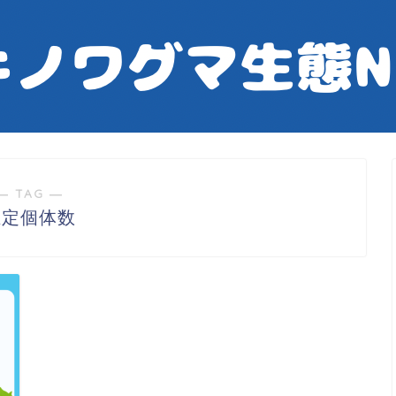
― TAG ―
推定個体数